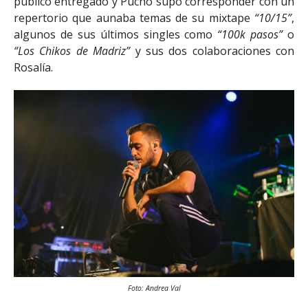
publico entregado y Pucho supo corresponder con un
repertorio que aunaba temas de su mixtape
“10/15”
,
algunos de sus últimos singles como
“100k pasos”
o
“Los Chikos de Madriz”
y sus dos colaboraciones con
Rosalía.
Foto: Andrea Val