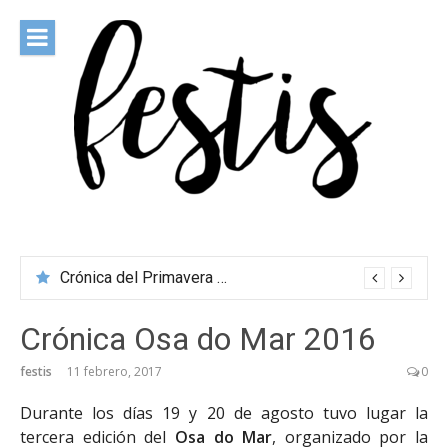
Saltar
al
contenido
festis
Todas las novedades de los festivales más importantes
Crónica de O Son do Camiño 2026
Crónica Osa do Mar 2016
festis
11 febrero, 2017
0
Durante los días 19 y 20 de agosto tuvo lugar la
tercera edición del
Osa do Mar
, organizado por la