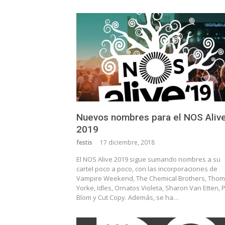
Nuevos nombres para el NOS Aliv
2019
festis
17 diciembre, 2018
El NOS Alive 2019 sigue sumando nombres a su
cartel poco a poco, con las incorporaciones de
Vampire Weekend, The Chemical Brothers, Thom
Yorke, Idles, Ornatos Violeta, Sharon Van Etten, 
Blom y Cut Copy. Además, se ha…