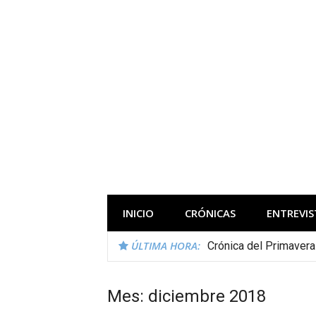
Saltar
al
contenido
Todas las novedades de los festivales 
INICIO
CRÓNICAS
ENTREVIS
ÚLTIMA HORA:
Crónica del Primaver
Mes:
diciembre 2018