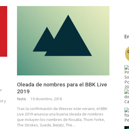
En
Oleada de nombres para el BBK Live
ar
2019
festis
19 diciembre, 2018
st y
Tras la confirmación de Weezer este verano, el BBK
Live 2019 anuncia una buena oleada de nombres
que incluyen los nombres de Rosalía, Thom Yorke,
The Strokes, Suede, Belatz, The…