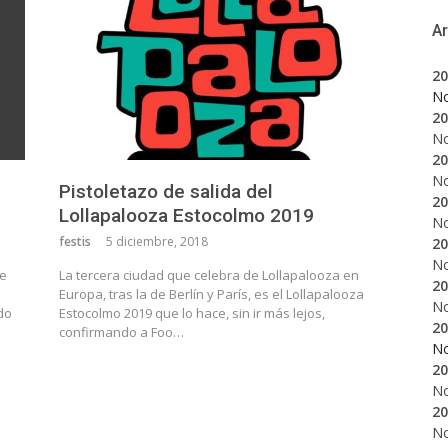
A
20
N
20
N
20
N
Pistoletazo de salida del
20
Lollapalooza Estocolmo 2019
N
festis
5 diciembre, 2018
20
N
de
La tercera ciudad que celebra de Lollapalooza en
20
Europa, tras la de Berlín y París, es el Lollapalooza
N
do
Estocolmo 2019 que lo hace, sin ir más lejos,
20
confirmando a Foo…
N
20
N
20
N