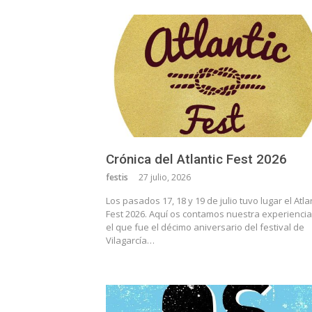
Crónica del Atlantic Fest 2026
festis
27 julio, 2026
Los pasados 17, 18 y 19 de julio tuvo lugar el Atla
Fest 2026. Aquí os contamos nuestra experienci
el que fue el décimo aniversario del festival de
Vilagarcía…