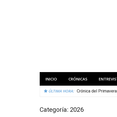
Saltar
al
contenido
Todas las novedades de los festivales 
INICIO
CRÓNICAS
ENTREVIS
ÚLTIMA HORA:
Crónica del Primaver
Categoría:
2026