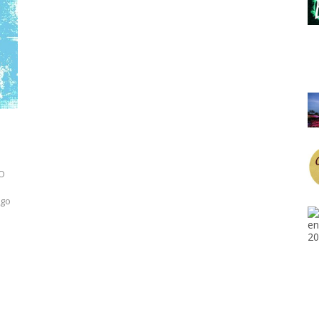
 O
ago