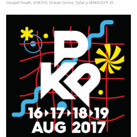
Gospel Youth, VUKOVI, Ocean Grove, Sylar y MAKEOUT!. El…