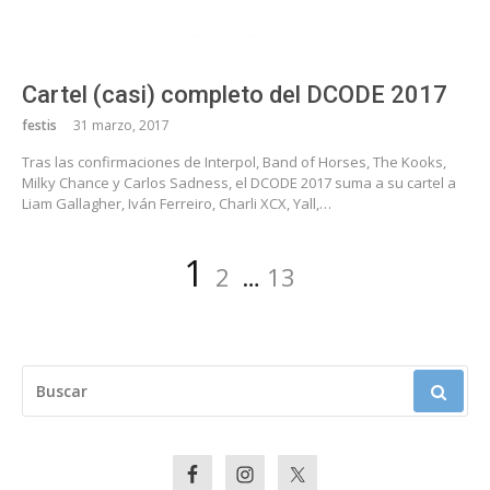
Cartel (casi) completo del DCODE 2017
festis
31 marzo, 2017
Tras las confirmaciones de Interpol, Band of Horses, The Kooks,
Milky Chance y Carlos Sadness, el DCODE 2017 suma a su cartel a
Liam Gallagher, Iván Ferreiro, Charli XCX, Yall,…
Paginación
Página
Página
Página
1
2
…
13
de
entradas
BUSCAR: