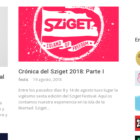
En
Crónica del Sziget 2018: Parte I
al
festis
19 agosto, 2018
Entre los pasados días 8 y 14 de agosto tuvo lugar la
vigésimo sexta edición del Sziget Festival. Aquí os
contamos nuestra experiencia en la isla de la
a
libertad. Sziget…
s y
re y