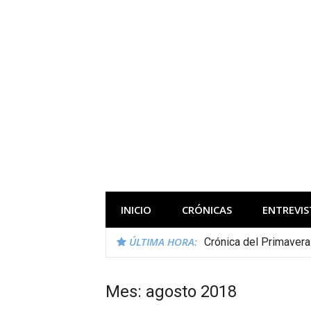
Saltar
al
contenido
Todas las novedades de los festivales 
INICIO
CRÓNICAS
ENTREVIS
ÚLTIMA HORA:
Crónica del Primaver
Mes:
agosto 2018