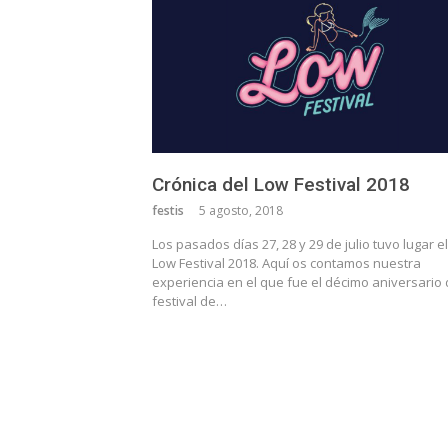
Crónica del Low Festival 2018
festis
5 agosto, 2018
Los pasados días 27, 28 y 29 de julio tuvo lugar el
Low Festival 2018. Aquí os contamos nuestra
experiencia en el que fue el décimo aniversario 
festival de…