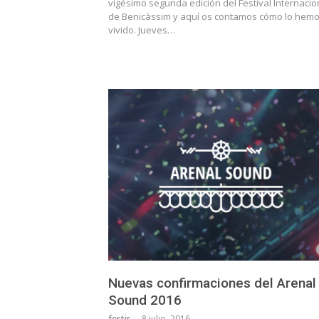
vigésimo segunda edición del Festival Internacio
de Benicàssim y aquí os contamos cómo lo hem
vivido. Jueves…
Nuevas confirmaciones del Arenal
Sound 2016
festis
8 julio, 2016