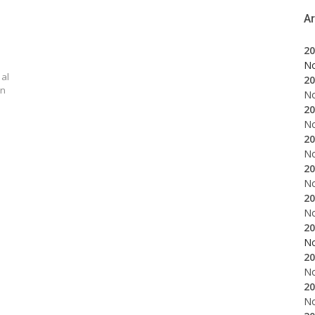
A
20
N
 al
20
án
N
20
N
20
N
20
N
20
N
20
N
20
N
20
N