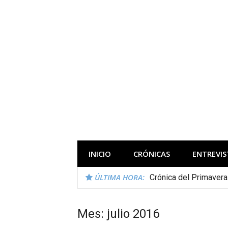
Saltar
al
contenido
Todas las novedades de los festivales 
INICIO
CRÓNICAS
ENTREVIS
ÚLTIMA HORA:
Crónica del Primaver
Mes:
julio 2016