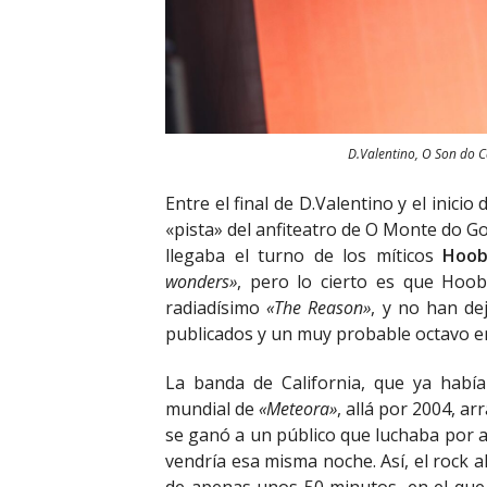
D.Valentino, O Son do 
Entre el final de D.Valentino y el inicio
«pista» del anfiteatro de O Monte do Goz
llegaba el turno de los míticos
Hoob
wonders»
, pero lo cierto es que Hoo
radiadísimo
«The Reason»
, y no han de
publicados y un muy probable octavo e
La banda de California, que ya habí
mundial de
«Meteora»
, allá por 2004, a
se ganó a un público que luchaba por a
vendría esa misma noche. Así, el rock a
de apenas unos 50 minutos, en el que