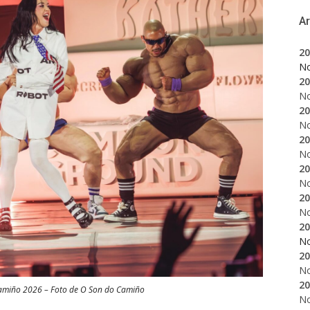
A
20
N
20
N
20
N
20
N
20
N
20
N
20
N
20
N
20
Camiño 2026 – Foto de O Son do Camiño
N