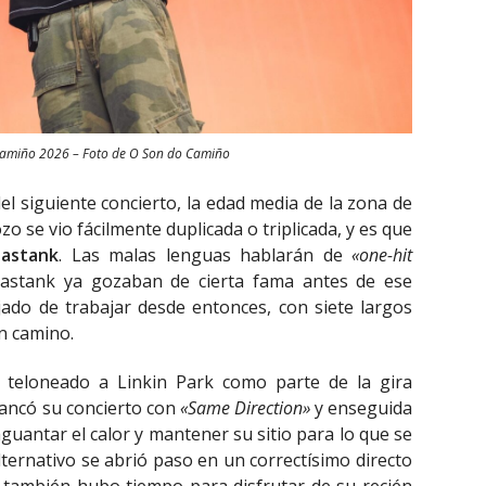
Camiño 2026 – Foto de O Son do Camiño
 del siguiente concierto, la edad media de la zona de
o se vio fácilmente duplicada o triplicada, y es que
astank
. Las malas lenguas hablarán de
«one-hit
bastank ya gozaban de cierta fama antes de ese
jado de trabajar desde entonces, con siete largos
n camino.
a teloneado a Linkin Park como parte de la gira
rrancó su concierto con
«Same Direction»
y enseguida
guantar el calor y mantener su sitio para lo que se
lternativo se abrió paso en un correctísimo directo
 también hubo tiempo para disfrutar de su recién