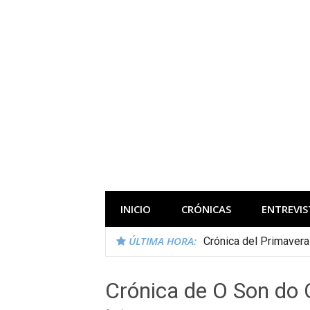
Saltar
al
contenido
Todas las novedades de los festivales 
INICIO
CRÓNICAS
ENTREVIS
ÚLTIMA HORA:
Crónica del Primaver
Crónica de O Son do