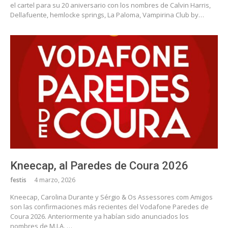
el cartel para su 20 aniversario con los nombres de Calvin Harris,
Dellafuente, hemlocke springs, La Paloma, Vampirina Club by…
Kneecap, al Paredes de Coura 2026
festis
4 marzo, 2026
Kneecap, Carolina Durante y Sérgio & Os Assessores com Amigos
son las confirmaciones más recientes del Vodafone Paredes de
Coura 2026. Anteriormente ya habían sido anunciados los
nombres de M.I.A.,…