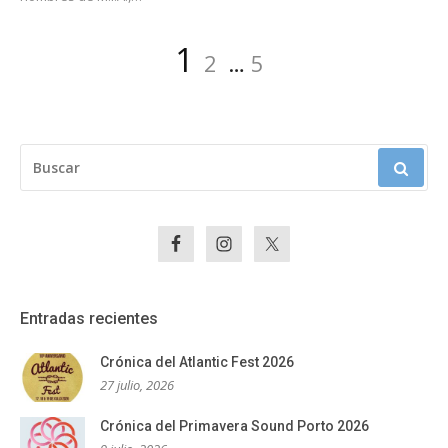
Paginación
Página
Página
Página
1
2
…
5
de
entradas
BUSCAR:
Entradas recientes
Crónica del Atlantic Fest 2026
27 julio, 2026
Crónica del Primavera Sound Porto 2026