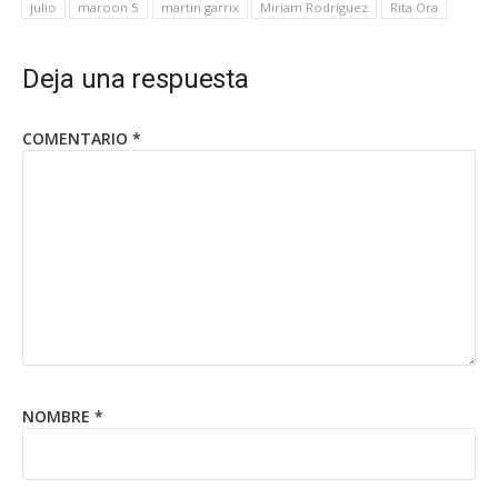
julio
maroon 5
martin garrix
Miriam Rodríguez
Rita Ora
Deja una respuesta
COMENTARIO
*
NOMBRE
*