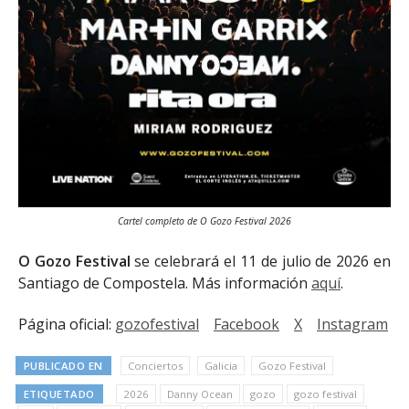
Cartel completo de O Gozo Festival 2026
O Gozo Festival
se celebrará el 11 de julio de 2026 en
Santiago de Compostela. Más información
aquí
.
Página oficial:
gozofestival
Facebook
X
Instagram
PUBLICADO EN
Conciertos
Galicia
Gozo Festival
ETIQUETADO
2026
Danny Ocean
gozo
gozo festival