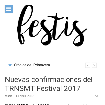
Saltar
al
contenido
festis
Todas las novedades de los festivales más importantes
Crónica del Primavera Sound Porto 2026
Nuevas confirmaciones del
TRNSMT Festival 2017
festis
13 abril, 2017
0