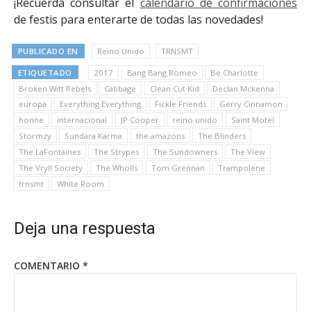
¡Recuerda consultar el
calendario de confirmaciones
de festis para enterarte de todas las novedades!
PUBLICADO EN
Reino Unido
TRNSMT
ETIQUETADO
2017
Bang Bang Romeo
Be Charlotte
Broken Witt Rebels
Cabbage
Clean Cut Kid
Declan Mckenna
europa
Everything Everything
Fickle Friends
Gerry Cinnamon
honne
internacional
JP Cooper
reino unido
Saint Motel
Stormzy
Sundara Karma
the amazons
The Blinders
The LaFontaines
The Strypes
The Sundowners
The View
The Vryll Society
The Wholls
Tom Grennan
Trampolene
trnsmt
White Room
Deja una respuesta
COMENTARIO
*