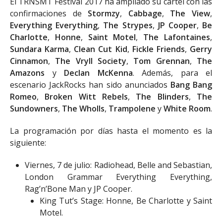
El TRNSMT Festival 2017 ha ampliado su cartel con las
confirmaciones de
Stormzy
,
Cabbage
,
The View
,
Everything Everything
,
The Strypes
,
JP Cooper
,
Be
Charlotte
,
Honne
,
Saint Motel
,
The Lafontaines
,
Sundara Karma
,
Clean Cut Kid
,
Fickle Friends
,
Gerry
Cinnamon
,
The Vryll Society
,
Tom Grennan
,
The
Amazons
y
Declan McKenna
. Además, para el
escenario JackRocks han sido anunciados
Bang Bang
Romeo
,
Broken Witt Rebels
,
The Blinders
,
The
Sundowners
,
The Wholls
,
Trampolene
y
White Room
.
La programación por días hasta el momento es la
siguiente:
Viernes, 7 de julio: Radiohead, Belle and Sebastian,
London Grammar Everything Everything,
Rag’n’Bone Man y JP Cooper.
King Tut’s Stage: Honne, Be Charlotte y Saint
Motel.