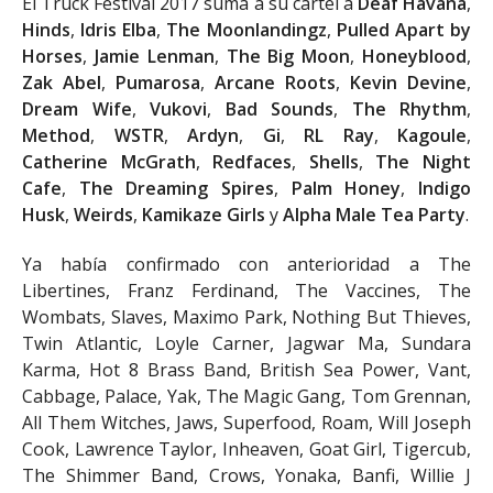
El Truck Festival 2017 suma a su cartel a
Deaf Havana
,
Hinds
,
Idris Elba
,
The Moonlandingz
,
Pulled Apart by
Horses
,
Jamie Lenman
,
The Big Moon
,
Honeyblood
,
Zak Abel
,
Pumarosa
,
Arcane Roots
,
Kevin Devine
,
Dream Wife
,
Vukovi
,
Bad Sounds
,
The Rhythm
,
Method
,
WSTR
,
Ardyn
,
Gi
,
RL Ray
,
Kagoule
,
Catherine McGrath
,
Redfaces
,
Shells
,
The Night
Cafe
,
The Dreaming Spires
,
Palm Honey
,
Indigo
Husk
,
Weirds
,
Kamikaze Girls
y
Alpha Male Tea Party
.
Ya había confirmado con anterioridad a The
Libertines, Franz Ferdinand, The Vaccines, The
Wombats, Slaves, Maximo Park, Nothing But Thieves,
Twin Atlantic, Loyle Carner, Jagwar Ma, Sundara
Karma, Hot 8 Brass Band, British Sea Power, Vant,
Cabbage, Palace, Yak, The Magic Gang, Tom Grennan,
All Them Witches, Jaws, Superfood, Roam, Will Joseph
Cook, Lawrence Taylor, Inheaven, Goat Girl, Tigercub,
The Shimmer Band, Crows, Yonaka, Banfi, Willie J