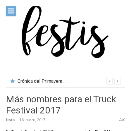
Saltar
al
contenido
festis
Todas las novedades de los festivales más importantes
Crónica del Primavera Sound Porto 2026
Más nombres para el Truck
Festival 2017
festis
16 marzo, 2017
0