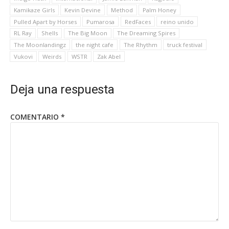
Kamikaze Girls
Kevin Devine
Method
Palm Honey
Pulled Apart by Horses
Pumarosa
RedFaces
reino unido
RL Ray
Shells
The Big Moon
The Dreaming Spires
The Moonlandingz
the night cafe
The Rhythm
truck festival
Vukovi
Weirds
WSTR
Zak Abel
Deja una respuesta
COMENTARIO
*