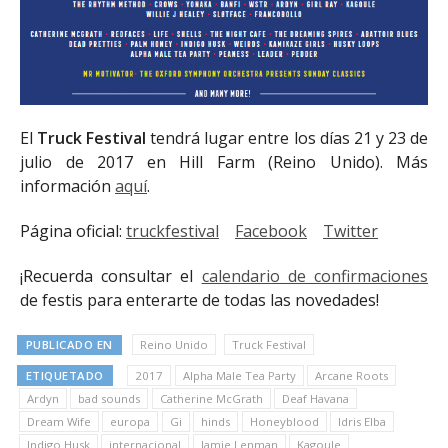
El
Truck Festival
tendrá lugar entre los días 21 y 23 de
julio de 2017 en Hill Farm (Reino Unido). Más
información
aquí
.
Página oficial:
truckfestival
Facebook
Twitter
¡Recuerda consultar el
calendario de confirmaciones
de festis para enterarte de todas las novedades!
PUBLICADO EN
Reino Unido
Truck Festival
ETIQUETADO
2017
Alpha Male Tea Party
Arcane Roots
Ardyn
bad sounds
Catherine McGrath
Deaf Havana
Dream Wife
europa
Gi
hinds
Honeyblood
Idris Elba
Indigo Husk
internacional
Jamie Lenman
Kagoule