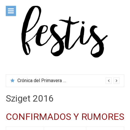
Saltar
al
contenido
festis
Todas las novedades de los festivales más importantes
Crónica del Primavera Sound Porto 2026
Sziget 2016
CONFIRMADOS Y RUMORES