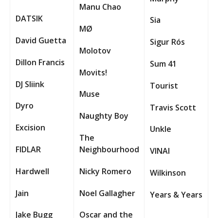
Manu Chao
DATSIK
Sia
M
Ø
David Guetta
Sigur Rós
Molotov
Dillon Francis
Sum 41
Movits!
DJ Sliink
Tourist
Muse
Dyro
Travis Scott
Naughty Boy
Excision
Unkle
The
FIDLAR
Neighbourhood
VINAI
Hardwell
Nicky Romero
Wilkinson
Jain
Noel Gallagher
Years & Years
Jake Bugg
Oscar and the