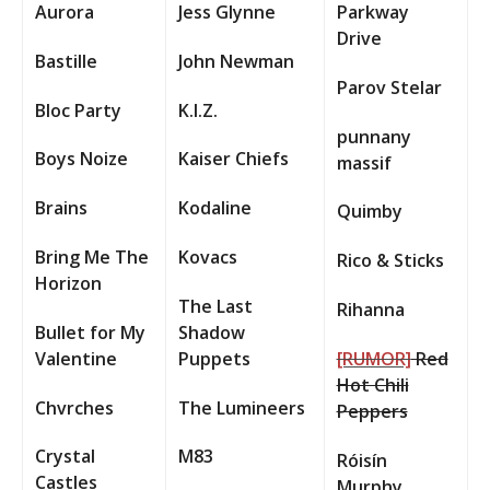
Aurora
Jess Glynne
Parkway
Drive
Bastille
John Newman
Parov Stelar
Bloc Party
K.I.Z.
punnany
Boys Noize
Kaiser Chiefs
massif
Brains
Kodaline
Quimby
Bring Me The
Kovacs
Rico & Sticks
Horizon
The Last
Rihanna
Bullet for My
Shadow
Valentine
Puppets
[RUMOR]
Red
Hot Chili
Chvrches
The Lumineers
Peppers
Crystal
M83
Róisín
Castles
Murphy