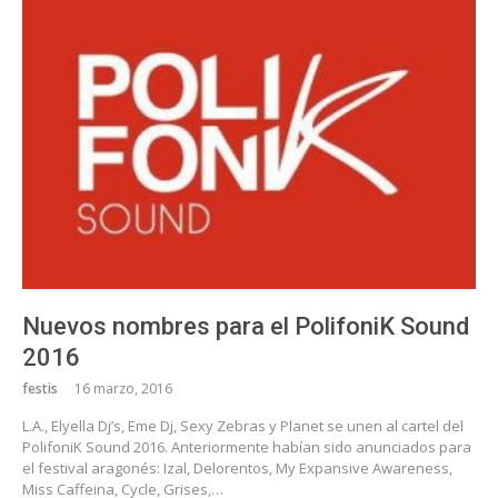
Nuevos nombres para el PolifoniK Sound
2016
festis
16 marzo, 2016
L.A., Elyella Dj’s, Eme Dj, Sexy Zebras y Planet se unen al cartel del
PolifoniK Sound 2016. Anteriormente habían sido anunciados para
el festival aragonés: Izal, Delorentos, My Expansive Awareness,
Miss Caffeina, Cycle, Grises,…