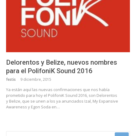
Delorentos y Belize, nuevos nombres
para el PolifoniK Sound 2016
festis
9 diciembre, 2015
Ya están aquí las nuevas confirmaciones que nos había
prometido para hoy el PolifoniK Sound 2016, son Delorentos
y Belize, que se unen a los ya anunciados Izal, My Expansive
Awareness y Egon Soda en…
BUSCAR: