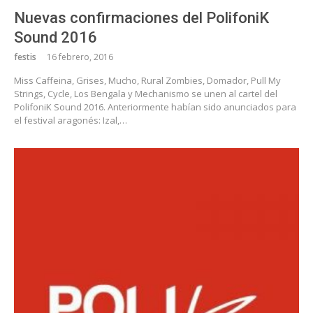
Nuevas confirmaciones del PolifoniK
Sound 2016
festis
16 febrero, 2016
Miss Caffeina, Grises, Mucho, Rural Zombies, Domador, Pull My
Strings, Cycle, Los Bengala y Mechanismo se unen al cartel del
PolifoniK Sound 2016. Anteriormente habían sido anunciados para
el festival aragonés: Izal,…