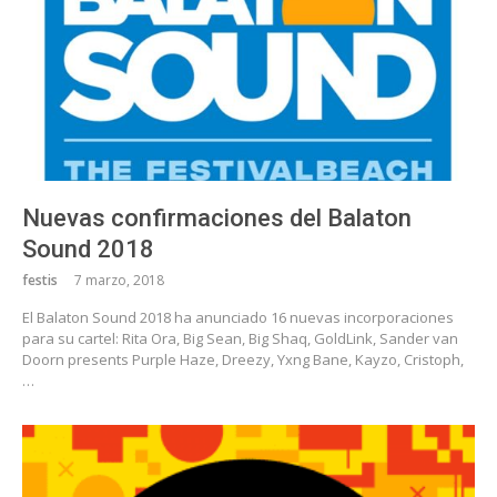
Nuevas confirmaciones del Balaton
Sound 2018
festis
7 marzo, 2018
El Balaton Sound 2018 ha anunciado 16 nuevas incorporaciones
para su cartel: Rita Ora, Big Sean, Big Shaq, GoldLink, Sander van
Doorn presents Purple Haze, Dreezy, Yxng Bane, Kayzo, Cristoph,
…