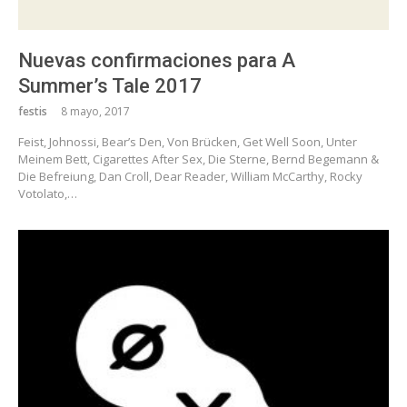
Nuevas confirmaciones para A
Summer’s Tale 2017
festis
8 mayo, 2017
Feist, Johnossi, Bear’s Den, Von Brücken, Get Well Soon, Unter
Meinem Bett, Cigarettes After Sex, Die Sterne, Bernd Begemann &
Die Befreiung, Dan Croll, Dear Reader, William McCarthy, Rocky
Votolato,…