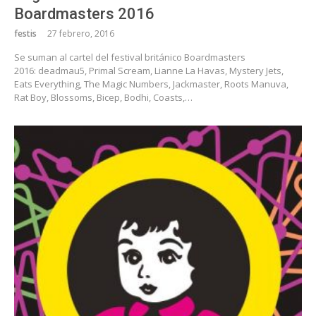
Boardmasters 2016
festis
27 febrero, 2016
Se suman al cartel del festival británico Boardmasters
2016: deadmau5, Primal Scream, Lianne La Havas, Mystery Jets,
Eats Everything, The Magic Numbers, Jackmaster, Roots Manuva,
Rat Boy, Blossoms, Bicep, Bodhi, Coasts,…