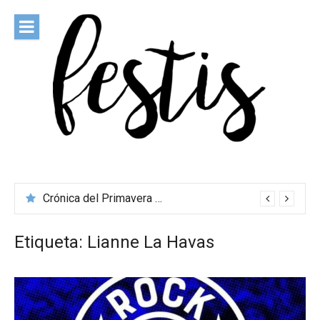
Saltar
al
contenido
festis
Todas las novedades de los festivales más importantes
Crónica del Primavera Sound Porto 2026
Etiqueta:
Lianne La Havas