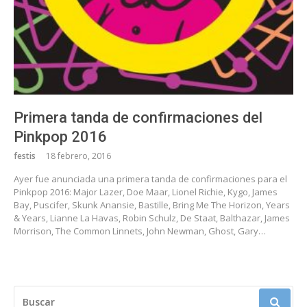
Primera tanda de confirmaciones del
Pinkpop 2016
festis
18 febrero, 2016
Ayer fue anunciada una primera tanda de confirmaciones para el
Pinkpop 2016: Major Lazer, Doe Maar, Lionel Richie, Kygo, James
Bay, Puscifer, Skunk Anansie, Bastille, Bring Me The Horizon, Years
& Years, Lianne La Havas, Robin Schulz, De Staat, Balthazar, James
Morrison, The Common Linnets, John Newman, Ghost, Gary…
BUSCAR: