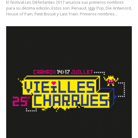
El festival Les Déferlantes 2017 anuncia sus primeros nombres
para su décima edición. Estos son: Renaud, Iggy Pop, Die Antwoord,
House of Pain, Petit Biscuit y Last Train. Primeros nombres…