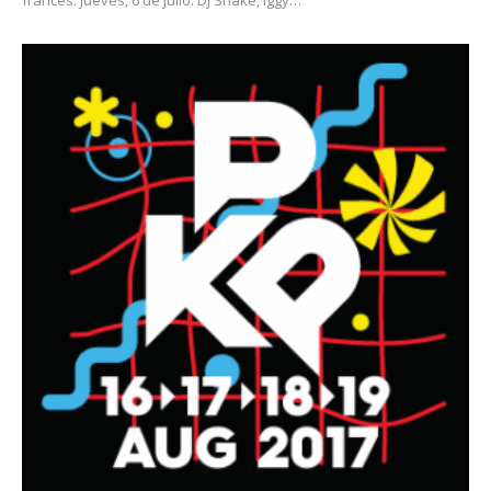
francés: Jueves, 6 de julio: Dj Snake, Iggy…