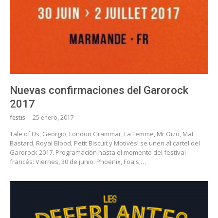
Nuevas confirmaciones del Garorock
2017
festis
25 enero, 2017
Tale of Us, Georgio, London Grammar, La Femme, Mr Oizo, Mat
Bastard, Royal Blood, Petit Biscuit y Motivés! se unen al cartel del
Garorock 2017. Programación hasta el momento del festival
francés: Viernes, 30 de junio: Phoenix, Foals,…