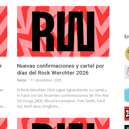
En
r
Nuevas confirmaciones y cartel por
días del Rock Werchter 2026
festis
11 diciembre, 2025
an
El Rock Werchter 2026 sigue agrandando su cartel y
lo hace con las recientes confirmaciones de The War
On Drugs, JADE, Blood Incantation, Tom Smith, Yard
eta…
Act, Wolf Alice, Kingfishr,…