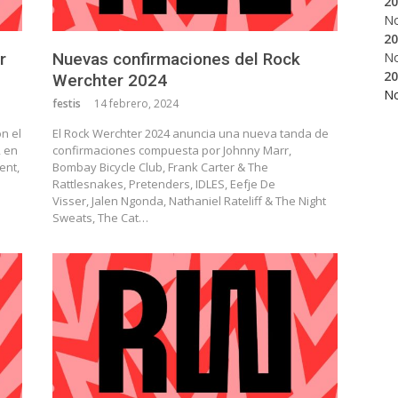
20
N
20
N
r
Nuevas confirmaciones del Rock
20
Werchter 2024
N
festis
14 febrero, 2024
n el
El Rock Werchter 2024 anuncia una nueva tanda de
, en
confirmaciones compuesta por Johnny Marr,
ent,
Bombay Bicycle Club, Frank Carter & The
Rattlesnakes, Pretenders, IDLES, Eefje De
Visser, Jalen Ngonda, Nathaniel Rateliff & The Night
Sweats, The Cat…