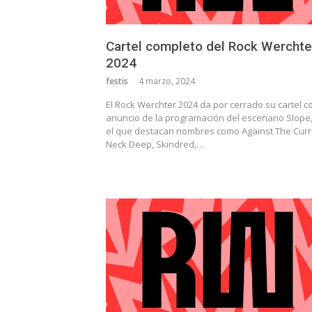
Cartel completo del Rock Werchte
2024
festis
4 marzo, 2024
El Rock Werchter 2024 da por cerrado su cartel co
anuncio de la programación del escenario Slope
el que destacan nombres como Against The Curr
Neck Deep, Skindred,…