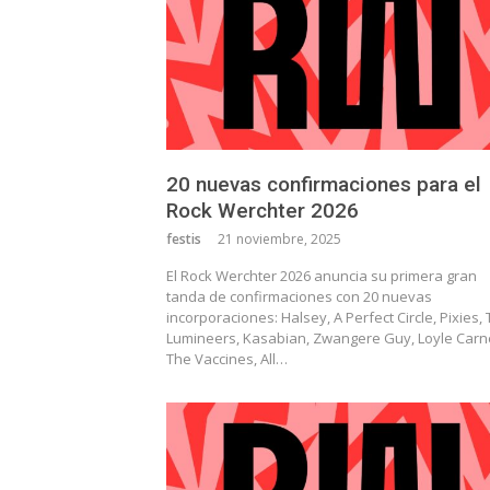
20 nuevas confirmaciones para el
Rock Werchter 2026
festis
21 noviembre, 2025
El Rock Werchter 2026 anuncia su primera gran
tanda de confirmaciones con 20 nuevas
incorporaciones: Halsey, A Perfect Circle, Pixies,
Lumineers, Kasabian, Zwangere Guy, Loyle Carn
The Vaccines, All…