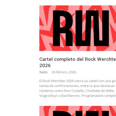
Cartel completo del Rock Werchte
2026
festis
26 febrero, 2026
El Rock Werchter 2026 cierra su cartel con una gr
tanda de confirmaciones, entre la que destacan
nombres como Elvis Costello, Charlotte de Witte,
Viagra Boys o Bad Nerves. Programación compl