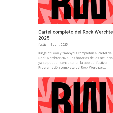
Cartel completo del Rock Werchte
2025
festis
4 abril, 2025
Kings of Leon y 2manydjs completan el cartel del
Rock Werchter 2025. Los horarios de las actuaci
ya se pueden consultar en la app del festival.
Programación completa del Rock Werchter…