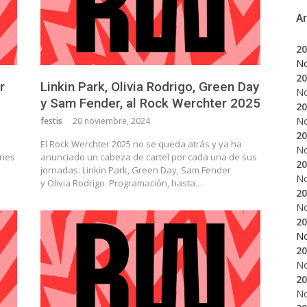
A
20
N
20
r
Linkin Park, Olivia Rodrigo, Green Day
N
y Sam Fender, al Rock Werchter 2025
20
N
festis
20 noviembre, 2024
20
El Rock Werchter 2025 no se queda atrás y ya ha
N
ones
anunciado un cabeza de cartel por cada una de sus
20
jornadas: Linkin Park, Green Day, Sam Fender
N
y Olivia Rodrigo. Programación, hasta…
20
N
20
N
20
N
20
N