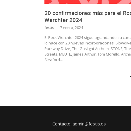
20 confirmaciones más para el Ro
Werchter 2024
festis
17 enero, 2024
El Rock Werchter 2024 sigue agrandando su carte
lo hace con 20 nuevas incorporaciones: Slowdive
Parkway Drive, The Gaslight Anthem, STONE, The
Streets, MEUTE, James Arthur, Tom Morello, Archi
Sleaford…
Paginación
de
entradas
Contacto: admin@festis.es