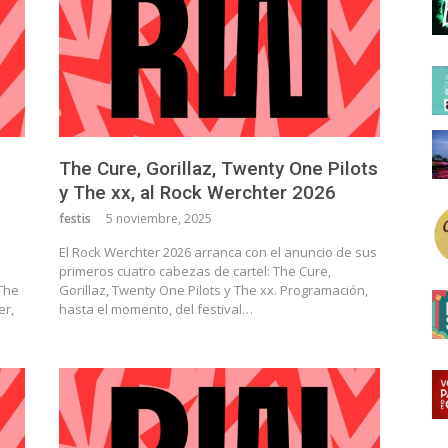
The Cure, Gorillaz, Twenty One Pilots
y The xx, al Rock Werchter 2026
festis
5 noviembre, 2025
El Rock Werchter 2026 arranca con el anuncio de sus
primeros cuatro cabezas de cartel: The Cure,
 The
Gorillaz, Twenty One Pilots y The xx. Programación,
er,
hasta el momento, del festival…