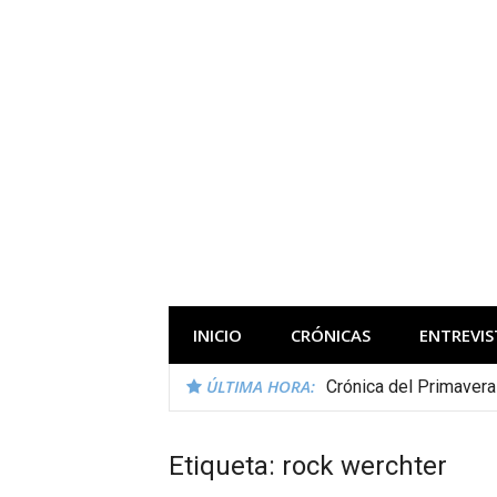
Saltar
al
contenido
Todas las novedades de los festivales 
INICIO
CRÓNICAS
ENTREVIS
ÚLTIMA HORA:
Crónica del Primaver
Etiqueta:
rock werchter