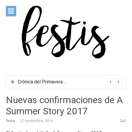
Saltar
al
contenido
festis
Todas las novedades de los festivales más importantes
Crónica del Primavera Sound Porto 2026
Nuevas confirmaciones de A
Summer Story 2017
festis
22 noviembre, 2016
0