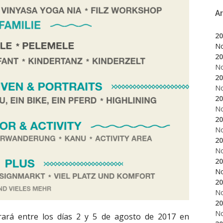
A
20
N
20
N
20
N
20
N
20
N
20
N
20
N
20
N
20
N
ará entre los días 2 y 5 de agosto de 2017 en