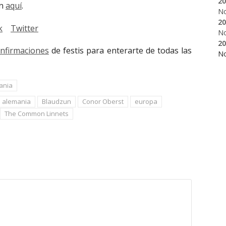
20
ón
aquí
.
N
20
k
Twitter
N
20
onfirmaciones
de festis para enterarte de todas las
N
ania
alemania
Blaudzun
Conor Oberst
europa
The Common Linnets