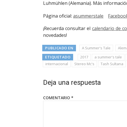
Luhmühlen (Alemania). Más informaci
Página oficial:
asummerstale
Faceboo
¡Recuerda consultar el
calendario de c
novedades!
PUBLICADO EN
A Summer's Tale
Alem
ETIQUETADO
2017
a summer's tale
internacional
Stereo Mc's
Tash Sultana
Deja una respuesta
COMENTARIO
*