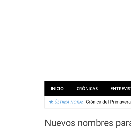
Saltar
al
contenido
Todas las novedades de los festivales 
INICIO
CRÓNICAS
ENTREVIS
ÚLTIMA HORA:
Crónica del Primaver
Nuevos nombres par