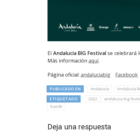
El
Andalucía BIG Festival
se celebrará l
Más información
aquí
.
Página oficial:
andaluciabig
Facebook
PUBLICADO EN
Andalucía
Andalucía Bi
ETIQUETADO
2022
andalucia big festi
Suede
Deja una respuesta