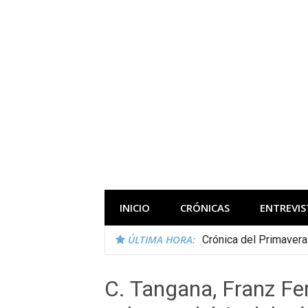
Saltar
al
contenido
Todas las novedades de los festivales 
INICIO
CRÓNICAS
ENTREVIS
ÚLTIMA HORA:
Crónica del Primaver
C. Tangana, Franz Fe