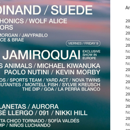
A
20
N
20
N
20
N
20
N
20
N
20
N
20
N
20
N
20
N