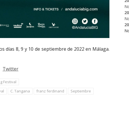
20
N
20
N
20
N
os días 8, 9 y 10 de septiembre de 2022 en Málaga.
Twitter
g Festival
val
C. Tangana
franz ferdinand
Septiembre