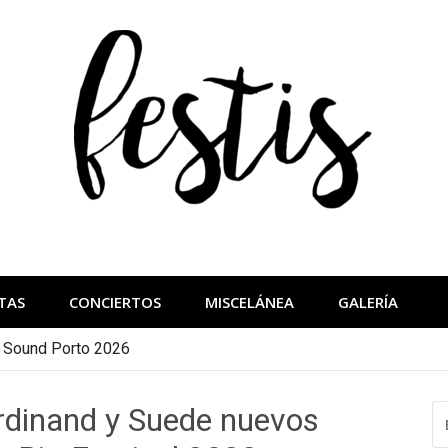
festis
más importantes
TAS
CONCIERTOS
MISCELÁNEA
GALERÍA
a Sound Porto 2026
rdinand y Suede nuevos
B