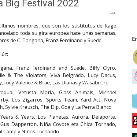
a Big Festival 2022
0
 últimos nombres, que son los sustitutos de Rage
ancelado toda su gira europea hace unas semanas.
En
mbres de C. Tangana, Franz Ferdinand y Suede.
lúz:
gana, Franz Ferdinand and Suede, Biffy Clyro,
Vile & The Violators, Viva Belgrado, Lucy Dacus,
y, Joey Valence & Brae, Las Dianas y Wasabi Cru.
roquai, Vetusta Morla, Glass Animals, Michael
rby, Los Zigarros, Sports Team, Yard Act, Nova
, Sylvie Kreusch, The Dip, Goa y La Perra Blanco.
ears & Years, Los Planetas, Aurora, Delaporte,
l, Gus Dapperton, Niña Coyote eta Chica Tornado,
ual Camp y Niños Luchando.