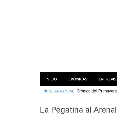
Saltar
al
contenido
Todas las novedades de los festivales 
INICIO
CRÓNICAS
ENTREVIS
ÚLTIMA HORA:
Crónica del Primaver
La Pegatina al Arena