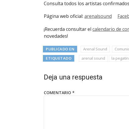
Consulta todos los artistas confirmad
Página web oficial:
arenalsound
Face
¡Recuerda consultar el
calendario de co
novedades!
PUBLICADO EN
Arenal Sound
Comunid
ETIQUETADO
arenal sound
la pegati
Deja una respuesta
COMENTARIO
*