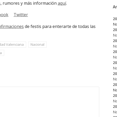
os, rumores y más información
aquí
.
A
book
Twitter
20
N
nfirmaciones
de festis para enterarte de todas las
20
N
20
ad Valenciana
Nacional
N
20
na
N
20
N
20
N
20
N
20
N
20
N