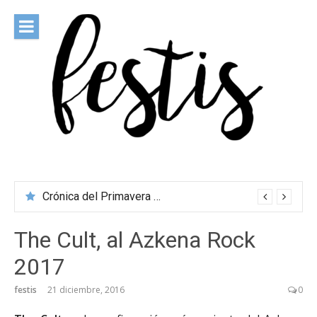
Saltar
al
contenido
festis
Todas las novedades de los festivales más importantes
Crónica del Primavera Sound Porto 2026
The Cult, al Azkena Rock
2017
festis
21 diciembre, 2016
0