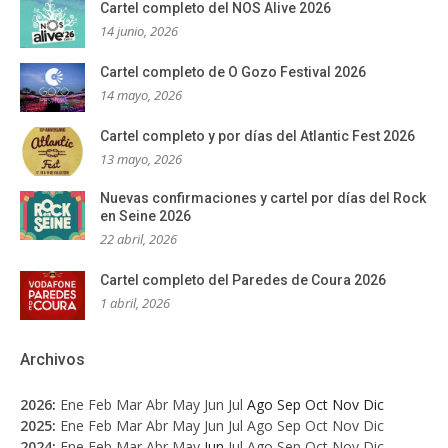
Cartel completo del NOS Alive 2026
14 junio, 2026
Cartel completo de O Gozo Festival 2026
14 mayo, 2026
Cartel completo y por días del Atlantic Fest 2026
13 mayo, 2026
Nuevas confirmaciones y cartel por días del Rock
en Seine 2026
22 abril, 2026
Cartel completo del Paredes de Coura 2026
1 abril, 2026
Archivos
2026
:
Ene
Feb
Mar
Abr
May
Jun
Jul
Ago
Sep
Oct
Nov
Dic
2025
:
Ene
Feb
Mar
Abr
May
Jun
Jul
Ago
Sep
Oct
Nov
Dic
2024
:
Ene
Feb
Mar
Abr
May
Jun
Jul
Ago
Sep
Oct
Nov
Dic