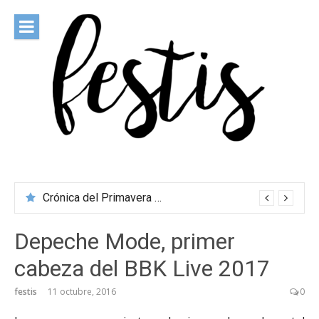
Saltar
al
contenido
festis
Todas las novedades de los festivales más importantes
Crónica del Primavera Sound Porto 2026
Depeche Mode, primer
cabeza del BBK Live 2017
festis
11 octubre, 2016
0