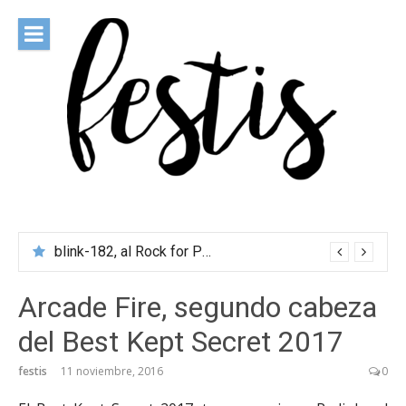
Saltar
al
contenido
festis
Todas las novedades de los festivales más importantes
blink-182, al Rock for People 2027
Arcade Fire, segundo cabeza
del Best Kept Secret 2017
festis
11 noviembre, 2016
0