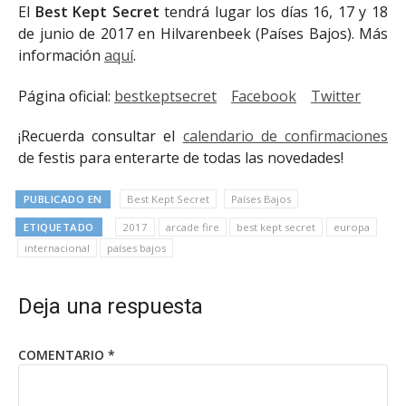
El
Best Kept Secret
tendrá lugar los días 16, 17 y 18
de junio de 2017 en Hilvarenbeek (Países Bajos). Más
información
aquí
.
Página oficial:
bestkeptsecret
Facebook
Twitter
¡Recuerda consultar el
calendario de confirmaciones
de festis para enterarte de todas las novedades!
PUBLICADO EN
Best Kept Secret
Países Bajos
ETIQUETADO
2017
arcade fire
best kept secret
europa
internacional
países bajos
Deja una respuesta
COMENTARIO
*