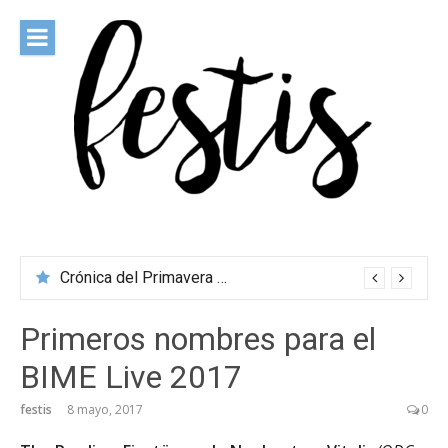
Saltar
al
contenido
festis
Todas las novedades de los festivales más importantes
Crónica del Primavera Sound Porto 2026
Primeros nombres para el
BIME Live 2017
festis
8 mayo, 2017
0