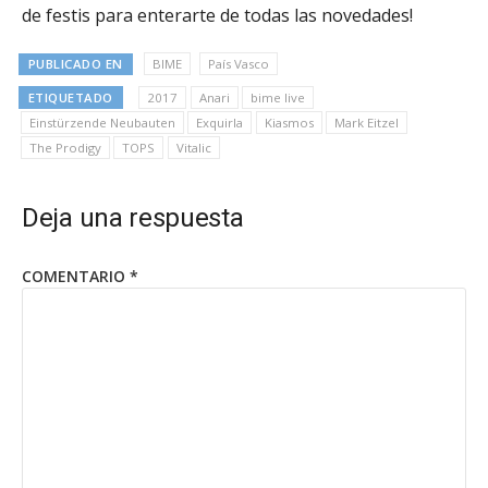
de festis para enterarte de todas las novedades!
PUBLICADO EN
BIME
País Vasco
ETIQUETADO
2017
Anari
bime live
Einstürzende Neubauten
Exquirla
Kiasmos
Mark Eitzel
The Prodigy
TOPS
Vitalic​
Deja una respuesta
COMENTARIO
*