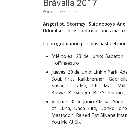
Bråvalla 2017
festis
6 abril, 2017
Angerfist
,
Stormzy
,
Suicideboys
Ane 
Ddumba
son las confirmaciones más rec
La programación por días hasta el mome
Miércoles, 28 de junio: Sabato
Hoffmaestro.
Jueves, 29 de junio: Linkin Park, A
Soul, Fritz Kalkbrenner, Gabriel
Suspect, Laleh, LP, Mac Mil
Knows, Passenger, Rae Sremmurd, Su
Viernes, 30 de junio: Alesso, Anger
of Luna, Dada Life, Danko Jone
Mastodon, Raised Fist Silvana Ima
You Me At Six.