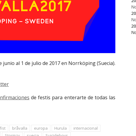
20
N
20
N
20
N
e junio al 1 de julio de 2017 en Norrköping (Suecia).
tter
onfirmaciones
de festis para enterarte de todas las
ist
bråvalla
europa
Hurula
internacional
Stormzy
suecia
Suicideboys