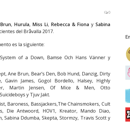
0
Brun
,
Hurula
,
Miss Li
,
Rebecca & Fiona
y
Sabina
ientes del Bråvalla 2017.
En
nto es la siguiente:
n, System of a Down, Bamse Och Hans Vänner y
dept, Ane Brun, Bear’s Den, Bob Hund, Danzig, Dirty
le, Gavin James, Gogol Bordello, Halsey, Highly
ler, Martin Jensen, Of Mice & Men, Otto
icideboys y Tjuv Jakt.
fist, Baroness, Bassjackers,The Chainsmokers, Cult
s, Die Antwoord, HOV1, Kreator, Mando Diao,
m, Sabina Ddumba, Skepta, Stormzy, Travis Scott y