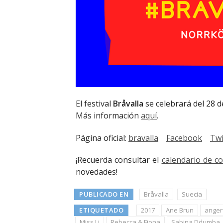
El festival
Bråvalla
se celebrará del 28 d
Más información
aquí
.
Página oficial:
bravalla
Facebook
Twi
¡Recuerda consultar el
calendario de c
novedades!
PUBLICADO EN
Bråvalla
Suecia
ETIQUETADO
2017
Ane Brun
angerf
Miss Li
Rebecca & Fiona
Sabina Ddumba