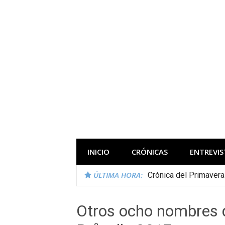
Saltar
al
contenido
Todas las novedades de los festivales 
INICIO
CRÓNICAS
ENTREVIS
ÚLTIMA HORA:
Crónica del Primaver
Otros ocho nombres q