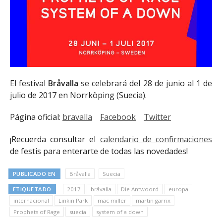
El festival
Bråvalla
se celebrará del 28 de junio al 1 de
julio de 2017 en Norrköping (Suecia).
Página oficial:
bravalla
Facebook
Twitter
¡Recuerda consultar el
calendario de confirmaciones
de festis para enterarte de todas las novedades!
PUBLICADO EN
Bråvalla
Suecia
ETIQUETADO
2017
bråvalla
Die Antwoord
europa
internacional
Linkin Park
mac miller
martin garrix
Prophets of Rage
suecia
system of a down