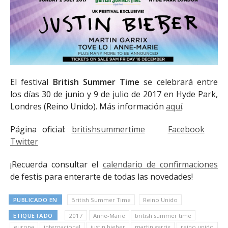
El festival
British Summer Time
se celebrará entre
los días 30 de junio y 9 de julio de 2017 en Hyde Park,
Londres (Reino Unido). Más información
aquí
.
Página oficial:
britishsummertime
Facebook
Twitter
¡Recuerda consultar el
calendario de confirmaciones
de festis para enterarte de todas las novedades!
PUBLICADO EN
British Summer Time
Reino Unido
ETIQUETADO
2017
Anne-Marie
british summer time
europa
internacional
justin bieber
martin garrix
reino unido