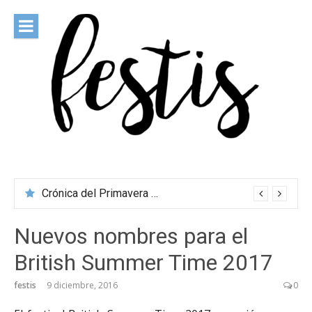
Saltar
al
contenido
festis
Todas las novedades de los festivales más importantes
Crónica del Primavera Sound Porto 2026
Nuevos nombres para el
British Summer Time 2017
festis
9 diciembre, 2016
0