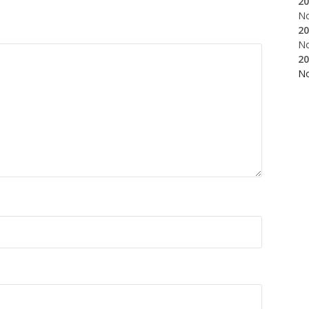
20
N
20
N
20
N