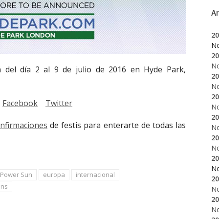
A
20
N
20
N
 del día 2 al 9 de julio de 2016 en Hyde Park,
20
N
20
Facebook
Twitter
N
20
onfirmaciones
de festis para enterarte de todas las
N
20
N
20
N
 Power Sun
europa
internacional
20
ens
N
20
N