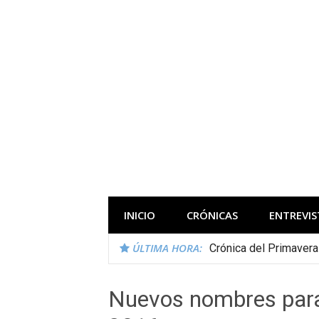
Saltar
al
contenido
Todas las novedades de los festivales 
INICIO
CRÓNICAS
ENTREVIS
ÚLTIMA HORA:
Crónica del Primaver
Nuevos nombres para