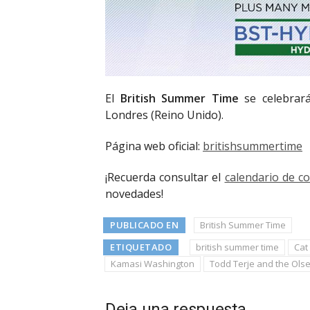
El
British Summer Time
se celebrará
Londres (Reino Unido).
Página web oficial:
britishsummertime
¡Recuerda consultar el
calendario de c
novedades!
PUBLICADO EN
British Summer Time
ETIQUETADO
british summer time
Cat
Kamasi Washington
Todd Terje and the Ols
Deja una respuesta