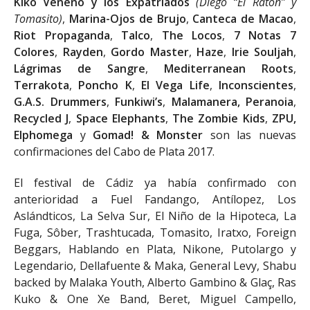
Kiko Veneno y los Expatriados
(Diego “El Ratón” y
Tomasito)
,
Marina-Ojos de Brujo
,
Canteca de Macao
,
Riot Propaganda
,
Talco
,
The Locos
,
7 Notas 7
Colores
,
Rayden
,
Gordo Master
,
Haze
,
Irie Souljah
,
Lágrimas de Sangre
,
Mediterranean Roots
,
Terrakota
,
Poncho K
,
El Vega Life
,
Inconscientes
,
G.A.S. Drummers
,
Funkiwi’s
,
Malamanera, Peranoia
,
Recycled J
,
Space Elephants
,
The Zombie Kids
,
ZPU,
Elphomega
y
Gomad! & Monster
son las nuevas
confirmaciones del Cabo de Plata 2017.
El festival de Cádiz ya había confirmado con
anterioridad a Fuel Fandango, Antílopez, Los
Aslándticos, La Selva Sur, El Niño de la Hipoteca, La
Fuga, Sôber, Trashtucada, Tomasito, Iratxo, Foreign
Beggars, Hablando en Plata, Nikone, Putolargo y
Legendario, Dellafuente & Maka, General Levy, Shabu
backed by Malaka Youth, Alberto Gambino & Glaç, Ras
Kuko & One Xe Band, Beret, Miguel Campello,