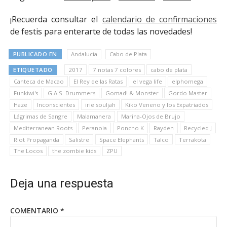
¡Recuerda consultar el
calendario de confirmaciones
de festis para enterarte de todas las novedades!
PUBLICADO EN
Andalucía
Cabo de Plata
ETIQUETADO
2017
7 notas 7 colores
cabo de plata
Canteca de Macao
El Rey de las Ratas
el vega life
elphomega
Funkiwi's
G.A.S. Drummers
Gomad! & Monster
Gordo Master
Haze
Inconscientes
irie souljah
Kiko Veneno y los Expatriados
Lágrimas de Sangre
Malamanera
Marina-Ojos de Brujo
Mediterranean Roots
Peranoia
Poncho K
Rayden
Recycled J
Riot Propaganda
Salistre
Space Elephants
Talco
Terrakota
The Locos
the zombie kids
ZPU
Deja una respuesta
COMENTARIO
*