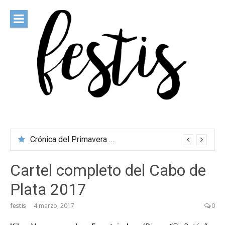
Saltar
al
contenido
festis
Todas las novedades de los festivales más importantes
Crónica del Primavera Sound Porto 2026
Cartel completo del Cabo de
Plata 2017
festis
4 marzo, 2017
0