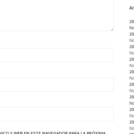
A
20
N
20
N
20
N
20
N
20
N
20
N
20
N
20
N
20
N
ICO Y WEB EN ESTE NAVEGADOR PARA LA PRÓXIMA