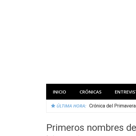
Saltar
al
contenido
Todas las novedades de los festivales 
INICIO
CRÓNICAS
ENTREVIS
ÚLTIMA HORA:
Crónica del Primaver
Primeros nombres del