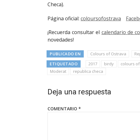
Checa).
Página oficial:
coloursofostrava
Faceb
¡Recuerda consultar el
calendario de c
novedades!
PUBLICADO EN
Colours of Ostrava
Re
ETIQUETADO
2017
birdy
colours of
Moderat
republica checa
Deja una respuesta
COMENTARIO
*