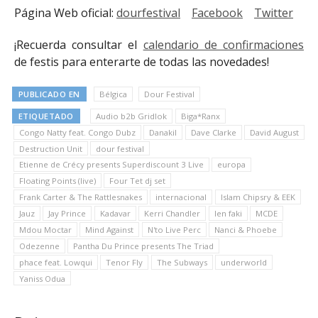
Página Web oficial:
dourfestival
Facebook
Twitter
¡Recuerda consultar el
calendario de confirmaciones
de festis para enterarte de todas las novedades!
PUBLICADO EN
Bélgica
Dour Festival
ETIQUETADO
Audio b2b Gridlok
Biga*Ranx
Congo Natty feat. Congo Dubz
Danakil
Dave Clarke
David August
Destruction Unit
dour festival
Etienne de Crécy presents Superdiscount 3 Live
europa
Floating Points (live)
Four Tet dj set
Frank Carter & The Rattlesnakes
internacional
Islam Chipsry & EEK
Jauz
Jay Prince
Kadavar
Kerri Chandler
len faki
MCDE
Mdou Moctar
Mind Against
N'to Live Perc
Nanci & Phoebe
Odezenne
Pantha Du Prince presents The Triad
phace feat. Lowqui
Tenor Fly
The Subways
underworld
Yaniss Odua