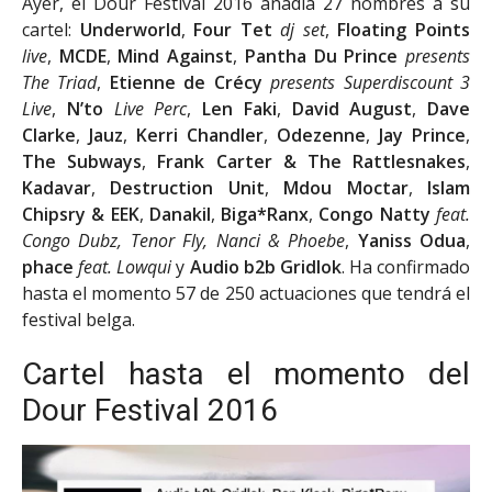
Ayer, el Dour Festival 2016 añadía 27 nombres a su
cartel:
Underworld
,
Four Tet
dj set
,
Floating Points
live
,
MCDE
,
Mind Against
,
Pantha Du Prince
presents
The Triad
,
Etienne de Crécy
presents Superdiscount 3
Live
,
N’to
Live Perc
,
Len Faki
,
David August
,
Dave
Clarke
,
Jauz
,
Kerri Chandler
,
Odezenne
,
Jay Prince
,
The Subways
,
Frank Carter & The Rattlesnakes
,
Kadavar
,
Destruction Unit
,
Mdou Moctar
,
Islam
Chipsry & EEK
,
Danakil
,
Biga*Ranx
,
Congo Natty
feat.
Congo Dubz, Tenor Fly, Nanci & Phoebe
,
Yaniss Odua
,
phace
feat. Lowqui
y
Audio b2b Gridlok
. Ha confirmado
hasta el momento 57 de 250 actuaciones que tendrá el
festival belga.
Cartel hasta el momento del
Dour Festival 2016