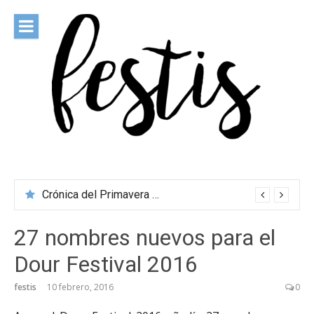
Saltar
al
contenido
festis
Todas las novedades de los festivales más importantes
Crónica del Primavera Sound Porto 2026
27 nombres nuevos para el
Dour Festival 2016
festis
10 febrero, 2016
0