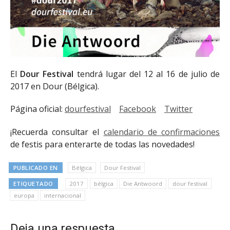
El
Dour Festival
tendrá lugar del 12 al 16 de julio de
2017 en Dour (Bélgica).
Página oficial:
dourfestival
Facebook
Twitter
¡Recuerda consultar el
calendario de confirmaciones
de festis para enterarte de todas las novedades!
PUBLICADO EN
Bélgica
Dour Festival
ETIQUETADO
2017
bélgica
Die Antwoord
dour festival
europa
internacional
Deja una respuesta