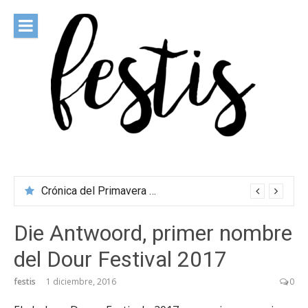
Saltar
al
contenido
festis
Todas las novedades de los festivales más importantes
Crónica del Primavera Sound Porto 2026
Die Antwoord, primer nombre
del Dour Festival 2017
festis
1 diciembre, 2016
0