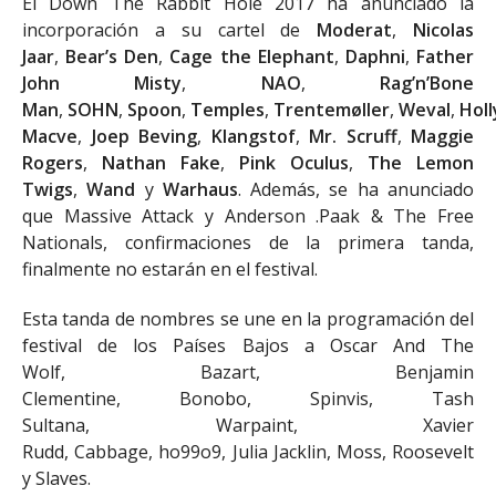
El Down The Rabbit Hole 2017 ha anunciado la
incorporación a su cartel de
Moderat
,
Nicolas
Jaar
,
Bear’s Den
,
Cage the Elephant
,
Daphni
,
Father
John Misty
,
NAO
,
Rag’n’Bone
Man
,
SOHN
,
Spoon
,
Temples
,
Trentemøller
,
Weval
,
Holl
Macve
,
Joep Beving
,
Klangstof
,
Mr. Scruff
,
Maggie
Rogers
,
Nathan Fake
,
Pink Oculus
,
The Lemon
Twigs
,
Wand
y
Warhaus
. Además, se ha anunciado
que Massive Attack y Anderson .Paak & The Free
Nationals, confirmaciones de la primera tanda,
finalmente no estarán en el festival.
Esta tanda de nombres se une en la programación del
festival de los Países Bajos a Oscar And The
Wolf, Bazart, Benjamin
Clementine, Bonobo, Spinvis, Tash
Sultana, Warpaint, Xavier
Rudd, Cabbage, ho99o9, Julia Jacklin, Moss, Roosevelt
y Slaves.