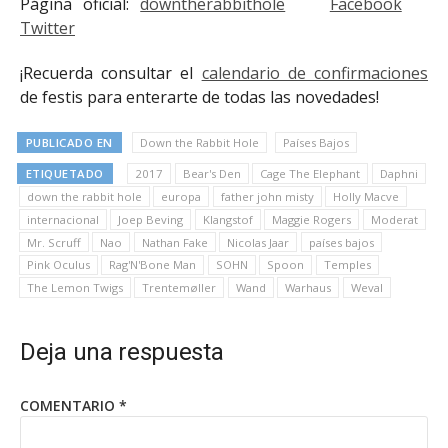
Página oficial:
downtherabbithole
Facebook
Twitter
¡Recuerda consultar el
calendario de confirmaciones
de festis para enterarte de todas las novedades!
PUBLICADO EN
Down the Rabbit Hole
Países Bajos
ETIQUETADO
2017
Bear's Den
Cage The Elephant
Daphni
down the rabbit hole
europa
father john misty
Holly Macve
internacional
Joep Beving
Klangstof
Maggie Rogers
Moderat
Mr. Scruff
Nao
Nathan Fake
Nicolas Jaar
países bajos
Pink Oculus
Rag'N'Bone Man
SOHN
Spoon
Temples
The Lemon Twigs
Trentemøller
Wand
Warhaus
Weval
Deja una respuesta
COMENTARIO
*