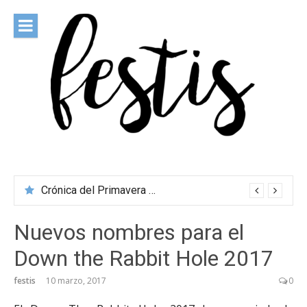
Saltar
al
contenido
festis
Todas las novedades de los festivales más importantes
Crónica del Primavera Sound Porto 2026
Nuevos nombres para el
Down the Rabbit Hole 2017
festis
10 marzo, 2017
0