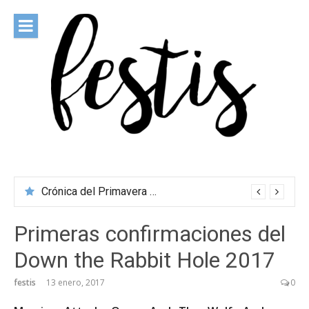
Saltar
al
contenido
festis
Todas las novedades de los festivales más importantes
Crónica del Primavera Sound Porto 2026
Primeras confirmaciones del
Down the Rabbit Hole 2017
festis
13 enero, 2017
0