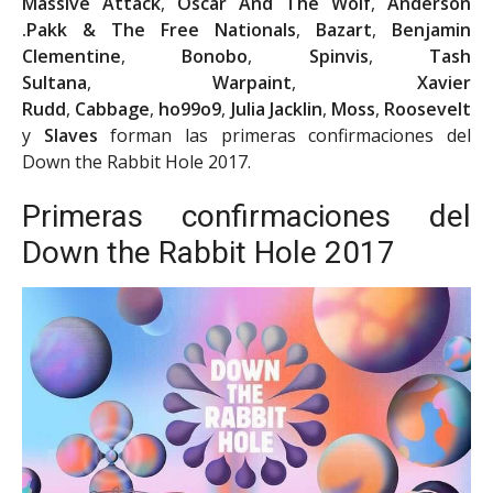
Massive Attack
,
Oscar And The Wolf
,
Anderson
.Pakk & The Free Nationals
,
Bazart
,
Benjamin
Clementine
,
Bonobo
,
Spinvis
,
Tash
Sultana
,
Warpaint
,
Xavier
Rudd
,
Cabbage
,
ho99o9
,
Julia Jacklin
,
Moss
,
Roosevelt
y
Slaves
forman las primeras confirmaciones del
Down the Rabbit Hole 2017.
Primeras confirmaciones del
Down the Rabbit Hole 2017