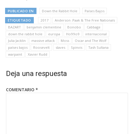
PUBLICADO EN
Down the Rabbit Hole
Países Bajos
ETIQUETADO
2017
Anderson .Paak & The Free Nationals
BAZART
benjamin clementine
Bonobo
Cabbage
down the rabbit hole
europa
Ho99o9
internacional
Julia Jacklin
massive attack
Moss
Oscar and The Wolf
países bajos
Roosevelt
slaves
Spinvis
Tash Sultana
warpaint
Xavier Rudd
Deja una respuesta
COMENTARIO
*