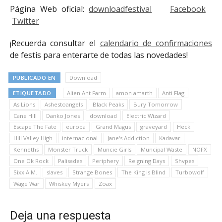
Página Web oficial:
downloadfestival
Facebook
Twitter
¡Recuerda consultar el
calendario de confirmaciones
de festis para enterarte de todas las novedades!
PUBLICADO EN
Download
ETIQUETADO
Alien Ant Farm
amon amarth
Anti Flag
As Lions
Ashestoangels
Black Peaks
Bury Tomorrow
Cane Hill
Danko Jones
download
Electric Wizard
Escape The Fate
europa
Grand Magus
graveyard
Heck
Hill Valley High
internacional
Jane's Addiction
Kadavar
Kenneths
Monster Truck
Muncie Girls
Muncipal Waste
NOFX
One Ok Rock
Palisades
Periphery
Reigning Days
Shvpes
Sixx A.M.
slaves
Strange Bones
The King is Blind
Turbowolf
Wage War
Whiskey Myers
Zoax
Deja una respuesta