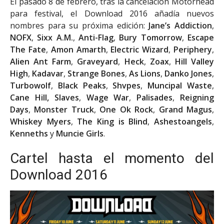
El pasado 8 de febrero, tras la cancelación Motörhead
para festival, el Download 2016 añadía nuevos
nombres para su próxima edición:
Jane’s Addiction
,
NOFX
,
Sixx A.M.
,
Anti-Flag
,
Bury Tomorrow
,
Escape
The Fate
,
Amon Amarth
,
Electric Wizard
,
Periphery
,
Alien Ant Farm
,
Graveyard
,
Heck
,
Zoax
,
Hill Valley
High
,
Kadavar
,
Strange Bones
,
As Lions
,
Danko Jones
,
Turbowolf
,
Black Peaks
,
Shvpes
,
Muncipal Waste
,
Cane Hill, Slaves
,
Wage War
,
Palisades
,
Reigning
Days
,
Monster Truck
,
One Ok Rock
,
Grand Magus
,
Whiskey Myers
,
The King is Blind
,
Ashestoangels
,
Kenneths
y
Muncie Girls
.
Cartel hasta el momento del
Download 2016