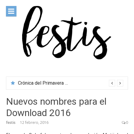
Saltar
al
contenido
festis
Todas las novedades de los festivales más importantes
Crónica del Primavera Sound Porto 2026
Nuevos nombres para el
Download 2016
festis
12 febrero, 2016
0