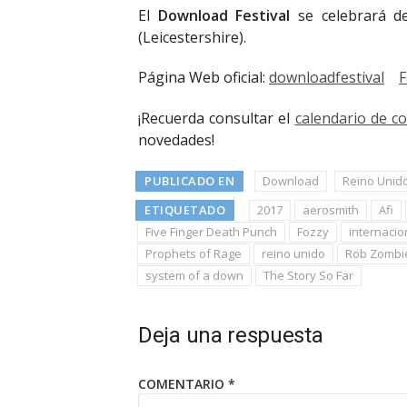
El
Download Festival
se celebrará d
(Leicestershire).
Página Web oficial:
downloadfestival
F
¡Recuerda consultar el
calendario de c
novedades!
PUBLICADO EN
Download
Reino Unid
ETIQUETADO
2017
aerosmith
Afi
Five Finger Death Punch
Fozzy
internacio
Prophets of Rage
reino unido
Rob Zombi
system of a down
The Story So Far
Deja una respuesta
COMENTARIO
*