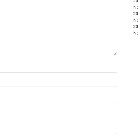
20
N
20
N
20
N