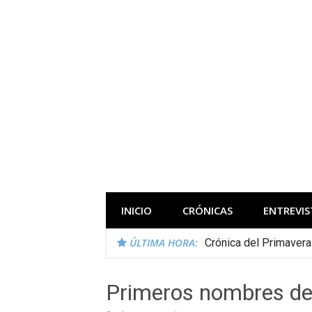
Saltar
al
contenido
Todas las novedades de los festivales 
INICIO
CRÓNICAS
ENTREVIS
ÚLTIMA HORA:
Crónica del Primaver
Primeros nombres de