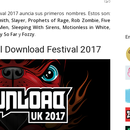
0
ival 2017 auncia sus primeros nombres. Estos son:
mith
,
Slayer
,
Prophets of Rage
,
Rob Zombie
,
Five
 Men
,
Sleeping With Sirens
,
Motionless in White
,
y So Far
y
Fozzy
.
En
l Download Festival 2017