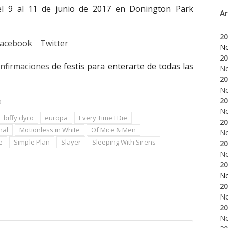
el 9 al 11 de junio de 2017 en Donington Park
A
20
acebook
Twitter
N
20
onfirmaciones
de festis para enterarte de todas las
N
20
N
20
o
N
biffy clyro
europa
Every Time I Die
20
nal
Motionless in White
Of Mice & Men
N
e
Simple Plan
Slayer
Sleeping With Sirens
20
N
20
N
20
N
20
N