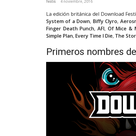
festis
4 noviembre, 2016
La edición británica del Download Fest
System of a Down
,
Biffy Clyro
,
Aeros
Finger Death Punch
,
AFI
,
Of Mice &
Simple Plan
,
Every Time I Die
,
The Stor
Primeros nombres de