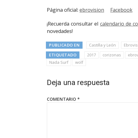
Página oficial:
ebrovision
Facebook
¡Recuerda consultar el
calendario de c
novedades!
PUBLICADO EN
Castilla y León
Ebrovis
ETIQUETADO
2017
corizonas
ebrov
Nada Surf
wolf
Deja una respuesta
COMENTARIO
*