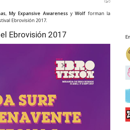
0
nas
,
My Expansive Awareness
y
Wolf
forman la
tival Ebrovisión 2017.
el Ebrovisión 2017
En