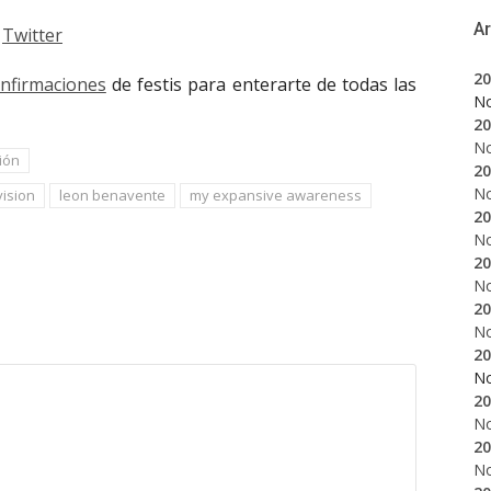
A
Twitter
20
onfirmaciones
de festis para enterarte de todas las
N
20
N
ión
20
N
ision
leon benavente
my expansive awareness
20
N
20
N
20
N
20
N
20
N
20
N