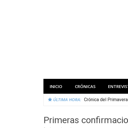
Saltar
al
contenido
Todas las novedades de los festivales 
INICIO
CRÓNICAS
ENTREVIS
ÚLTIMA HORA:
Crónica del Primaver
Primeras confirmacio