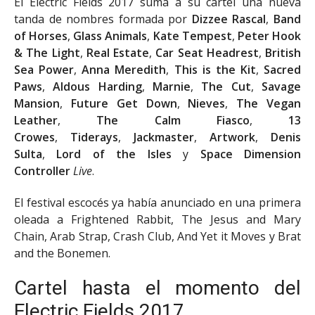
El Electric Fields 2017 suma a su cartel una nueva
tanda de nombres formada por
Dizzee Rascal
,
Band
of Horses
,
Glass Animals
,
Kate Tempest
,
Peter Hook
& The Light
,
Real Estate
,
Car Seat Headrest
,
British
Sea Power
,
Anna Meredith
,
This is the Kit
,
Sacred
Paws
,
Aldous Harding
,
Marnie
,
The Cut
,
Savage
Mansion
,
Future Get Down
,
Nieves
,
The Vegan
Leather
,
The Calm Fiasco
,
13
Crowes
,
Tiderays
,
Jackmaster
,
Artwork
,
Denis
Sulta
,
Lord of the Isles
y
Space Dimension
Controller
Live
.
El festival escocés ya había anunciado en una primera
oleada a Frightened Rabbit, The Jesus and Mary
Chain, Arab Strap, Crash Club, And Yet it Moves y Brat
and the Bonemen.
Cartel hasta el momento del
Electric Fields 2017