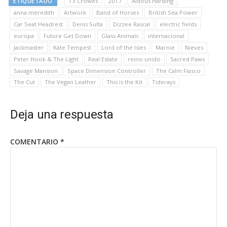
ETIQUETADO
13 Crowes
2017
Aldous Harding
anna meredith
Artwork
Band of Horses
British Sea Power
Car Seat Headrest
Denis Sulta
Dizzee Rascal
electric fields
europa
Future Get Down
Glass Animals
internacional
Jackmaster
Kate Tempest
Lord of the Isles
Marnie
Nieves
Peter Hook & The Light
Real Estate
reino unido
Sacred Paws
Savage Mansion
Space Dimension Controller
The Calm Fiasco
The Cut
The Vegan Leather
This is the Kit
Tiderays
Deja una respuesta
COMENTARIO
*