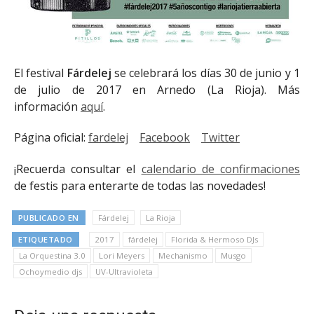
El festival
Fárdelej
se celebrará los días 30 de junio y 1
de julio de 2017 en Arnedo (La Rioja). Más
información
aquí
.
Página oficial:
fardelej
Facebook
Twitter
¡Recuerda consultar el
calendario de confirmaciones
de festis para enterarte de todas las novedades!
PUBLICADO EN
Fárdelej
La Rioja
ETIQUETADO
2017
fárdelej
Florida & Hermoso DJs
La Orquestina 3.0
Lori Meyers
Mechanismo
Musgo
Ochoymedio djs
UV-Ultravioleta