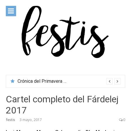
Saltar
al
contenido
festis
Todas las novedades de los festivales más importantes
Crónica del Primavera Sound Porto 2026
Cartel completo del Fárdelej
2017
festis
3 mayo, 2017
0