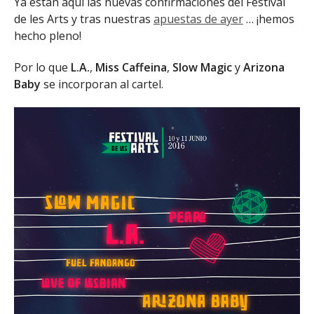
Ya están aquí las nuevas confirmaciones del Festival
de les Arts y tras nuestras
apuestas de ayer
… ¡hemos
hecho pleno!
Por lo que
L.A.
,
Miss Caffeina
,
Slow Magic
y
Arizona
Baby
se incorporan al cartel.