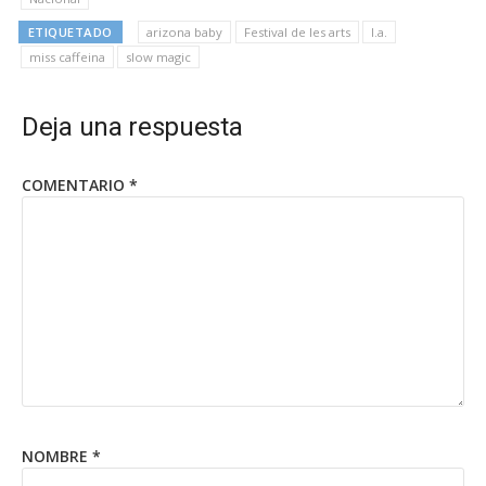
ETIQUETADO
arizona baby
Festival de les arts
l.a.
miss caffeina
slow magic
Deja una respuesta
COMENTARIO
*
NOMBRE
*