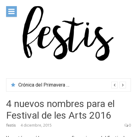
Saltar
al
contenido
festis
Todas las novedades de los festivales más importantes
Crónica del Primavera Sound Porto 2026
4 nuevos nombres para el
Festival de les Arts 2016
festis
4 diciembre, 2015
0