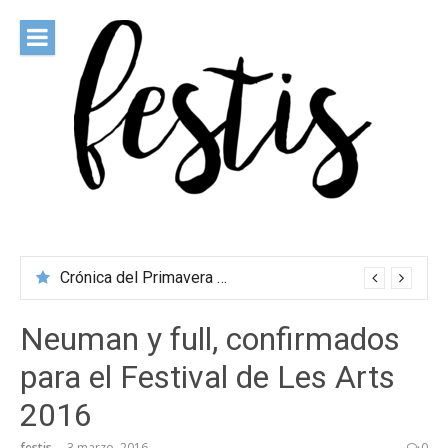
Saltar
al
contenido
festis
Todas las novedades de los festivales más importantes
Crónica del Primavera Sound Porto 2026
Neuman y full, confirmados
para el Festival de Les Arts
2016
festis
3 marzo, 2016
0