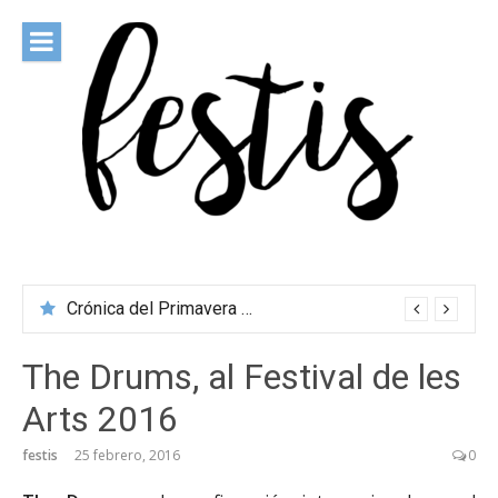
Saltar
al
contenido
festis
Todas las novedades de los festivales más importantes
Crónica del Primavera Sound Porto 2026
The Drums, al Festival de les
Arts 2016
festis
25 febrero, 2016
0