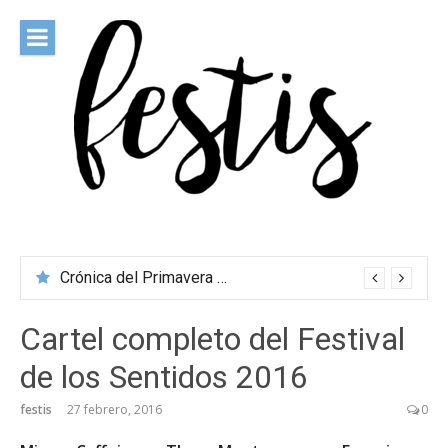
Saltar
al
contenido
festis
Todas las novedades de los festivales más importantes
Crónica del Primavera Sound Porto 2026
Cartel completo del Festival
de los Sentidos 2016
festis
27 febrero, 2016
0