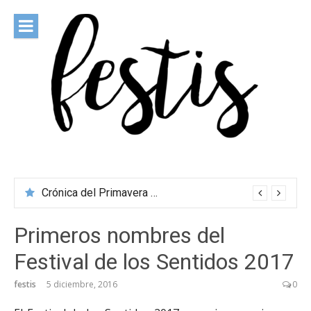
Saltar
al
contenido
festis
Todas las novedades de los festivales más importantes
Crónica del Primavera Sound Porto 2026
Primeros nombres del
Festival de los Sentidos 2017
festis
5 diciembre, 2016
0