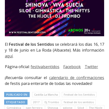
El
Festival de los Sentidos
se celebrará los días 16, 17
y 18 de junio en La Roda (Albacete). Más información
aquí
.
Página oficial:
festivalsentidos
Facebook
Twitter
¡Recuerda consultar el
calendario de confirmaciones
de festis para enterarte de todas las novedades!
PUBLICADO EN
Castilla-La Mancha
Festival de los Sentidos
ETIQUETADO
2017
Dj Trombo
festival de los sentidos
Gimnástica
ivan ferreiro
Shinova
sidonie
Siloé
The Híjole