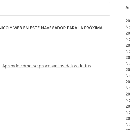
A
20
N
ICO Y WEB EN ESTE NAVEGADOR PARA LA PRÓXIMA
20
N
20
N
20
N
m.
Aprende cómo se procesan los datos de tus
20
N
20
N
20
N
20
N
20
N