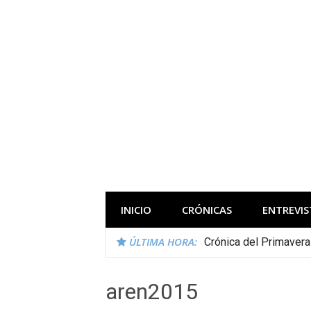
Saltar
al
contenido
Todas las novedades de los festivales 
INICIO
CRÓNICAS
ENTREVIS
ÚLTIMA HORA:
Crónica del Primaver
aren2015