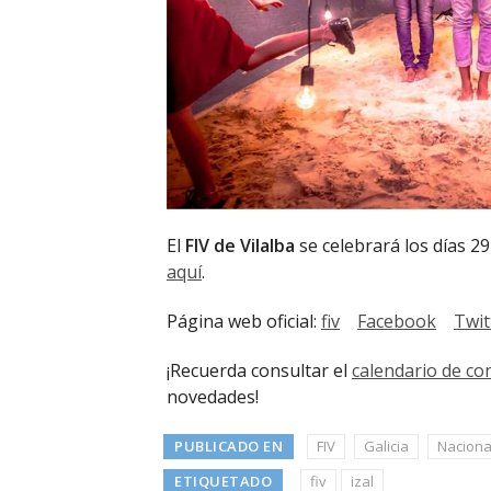
El
FIV
de Vilalba
se celebrará los días 29
aquí
.
Página web oficial:
fiv
Facebook
Twit
¡Recuerda consultar el
calendario de co
novedades!
PUBLICADO EN
FIV
Galicia
Naciona
ETIQUETADO
fiv
izal