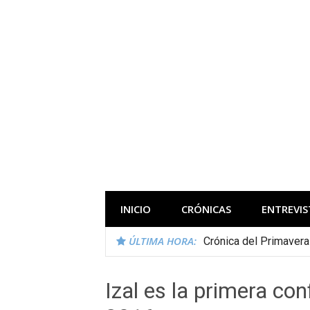
Saltar
al
contenido
Todas las novedades de los festivales 
INICIO
CRÓNICAS
ENTREVIS
ÚLTIMA HORA:
Crónica del Primaver
Izal es la primera con