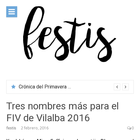
Saltar
al
contenido
festis
Todas las novedades de los festivales más importantes
Crónica del Primavera Sound Porto 2026
Tres nombres más para el
FIV de Vilalba 2016
festis
2 febrero, 2016
0