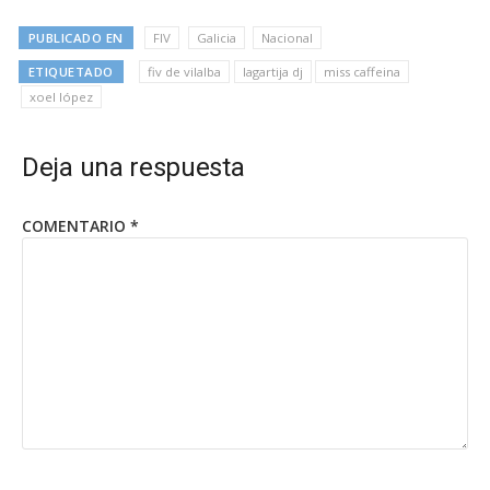
PUBLICADO EN
FIV
Galicia
Nacional
ETIQUETADO
fiv de vilalba
lagartija dj
miss caffeina
xoel lópez
Deja una respuesta
COMENTARIO
*