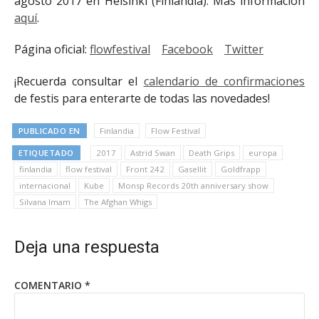
agosto 2017 en Helsinki (Finlandia). Más información
aquí
.
Página oficial:
flowfestival
Facebook
Twitter
¡Recuerda consultar el
calendario de confirmaciones
de festis para enterarte de todas las novedades!
PUBLICADO EN
Finlandia
Flow Festival
ETIQUETADO
2017
Astrid Swan
Death Grips
europa
finlandia
flow festival
Front 242
Gasellit
Goldfrapp
internacional
Kube
Monsp Records 20th anniversary show
Silvana Imam
The Afghan Whigs
Deja una respuesta
COMENTARIO
*