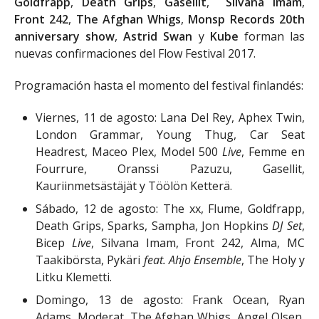
Goldfrapp
,
Death Grips
,
Gasellit
,
Silvana Imam
,
Front 242
,
The Afghan Whigs
,
Monsp Records 20th
anniversary show
,
Astrid Swan
y
Kube
forman las
nuevas confirmaciones del Flow Festival 2017.
Programación hasta el momento del festival finlandés:
Viernes, 11 de agosto: Lana Del Rey, Aphex Twin,
London Grammar, Young Thug, Car Seat
Headrest, Maceo Plex, Model 500
Live
, Femme en
Fourrure, Oranssi Pazuzu, Gasellit,
Kauriinmetsästäjät y Töölön Ketterä.
Sábado, 12 de agosto: The xx, Flume, Goldfrapp,
Death Grips, Sparks, Sampha, Jon Hopkins
DJ Set
,
Bicep
Live
, Silvana Imam, Front 242, Alma, MC
Taakibörsta, Pykäri
feat. Ahjo Ensemble
, The Holy y
Litku Klemetti.
Domingo, 13 de agosto: Frank Ocean, Ryan
Adams, Moderat, The Afghan Whigs, Angel Olsen,