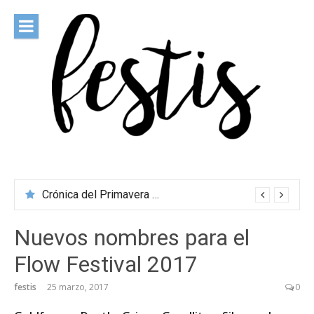
Saltar
al
contenido
festis
Todas las novedades de los festivales más importantes
Crónica del Primavera Sound Porto 2026
Nuevos nombres para el
Flow Festival 2017
festis
25 marzo, 2017
0